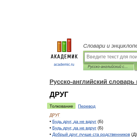
Словари и энциклоп
academic.ru
Русско-английский словарь пословиц и поговорок
Русско-английский словарь 
ДРУГ
Толкование
Перевод
ДРУГ
•
Будь
друг
,
да
не
вдруг
(
Б
)
•
Будь
друг
,
да
не
вдруг
(
Б
)
•
Добрый
друг
лучше
ста
родственников
(
Д
)