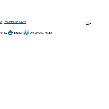
ка
,
Реклама на сайте
18+
omla,
Drupal,
WordPress, MODx.