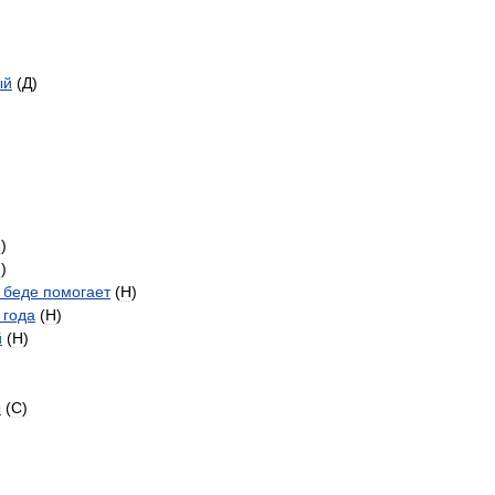
ый
(
Д
)
Н
)
Н
)
беде
помогает
(
Н
)
года
(
Н
)
й
(
Н
)
ы
(
С
)