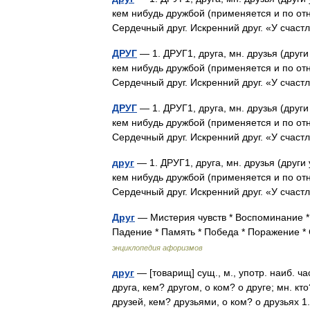
кем нибудь дружбой (применяется и по от
Сердечный друг. Искренний друг. «У сча
ДРУГ
— 1. ДРУГ1, друга, мн. друзья (други 
кем нибудь дружбой (применяется и по от
Сердечный друг. Искренний друг. «У сча
ДРУГ
— 1. ДРУГ1, друга, мн. друзья (други 
кем нибудь дружбой (применяется и по от
Сердечный друг. Искренний друг. «У сча
друг
— 1. ДРУГ1, друга, мн. друзья (други 
кем нибудь дружбой (применяется и по от
Сердечный друг. Искренний друг. «У сча
Друг
— Мистерия чувств * Воспоминание *
Падение * Память * Победа * Поражение * 
энциклопедия афоризмов
друг
— [товарищ] сущ., м., употр. наиб. ча
друга, кем? другом, о ком? о друге; мн. кто
друзей, кем? друзьями, о ком? о друзьях