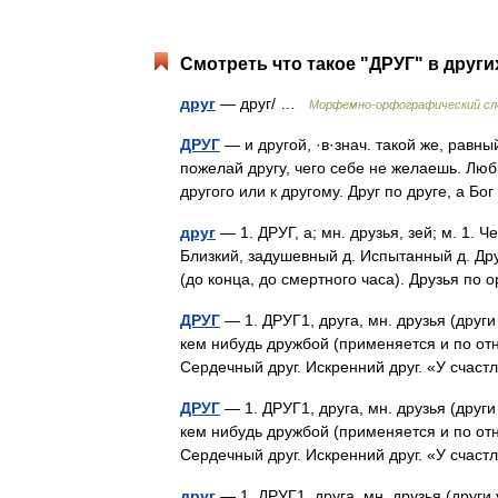
Смотреть что такое "ДРУГ" в други
друг
— друг/ …
Морфемно-орфографический сл
ДРУГ
— и другой, ·в·знач. такой же, равны
пожелай другу, чего себе не желаешь. Люби
другого или к другому. Друг по друге, а 
друг
— 1. ДРУГ, а; мн. друзья, зей; м. 1.
Близкий, задушевный д. Испытанный д. Дру
(до конца, до смертного часа). Друзья 
ДРУГ
— 1. ДРУГ1, друга, мн. друзья (други 
кем нибудь дружбой (применяется и по от
Сердечный друг. Искренний друг. «У сча
ДРУГ
— 1. ДРУГ1, друга, мн. друзья (други 
кем нибудь дружбой (применяется и по от
Сердечный друг. Искренний друг. «У сча
друг
— 1. ДРУГ1, друга, мн. друзья (други 