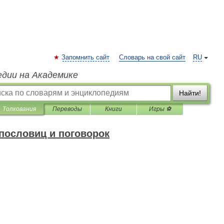
Запомнить сайт
Словарь на свой сайт
RU
едии на Академике
Найти!
Толкования
Переводы
Книги
Игры ⚽
пословиц и поговорок