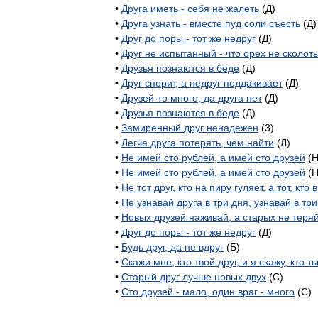
•
Друга
иметь
-
себя
не
жалеть
(
Д
)
•
Друга
узнать
-
вместе
пуд
соли
съесть
(
Д
)
•
Друг
до
поры
-
тот
же
недруг
(
Д
)
•
Друг
не
испытанный
-
что
орех
не
сколот
•
Друзья
познаются
в
беде
(
Д
)
•
Друг
спорит
,
а
недруг
поддакивает
(
Д
)
•
Друзей
-
то
много
,
да
друга
нет
(
Д
)
•
Друзья
познаются
в
беде
(
Д
)
•
Замиренный
друг
ненадежен
(
3
)
•
Легче
друга
потерять
,
чем
найти
(
Л
)
•
Не
имей
сто
рублей
,
а
имей
сто
друзей
(
•
Не
имей
сто
рублей
,
а
имей
сто
друзей
(
•
Не
тот
друг
,
кто
на
пиру
гуляет
,
а
тот
,
кто
в
•
Не
узнавай
друга
в
три
дня
,
узнавай
в
три
•
Новых
друзей
наживай
,
а
старых
не
теря
•
Друг
до
поры
-
тот
же
недруг
(
Д
)
•
Будь
друг
,
да
не
вдруг
(
Б
)
•
Скажи
мне
,
кто
твой
друг
,
и
я
скажу
,
кто
т
•
Старый
друг
лучше
новых
двух
(
С
)
•
Сто
друзей
-
мало
,
один
враг
-
много
(
С
)