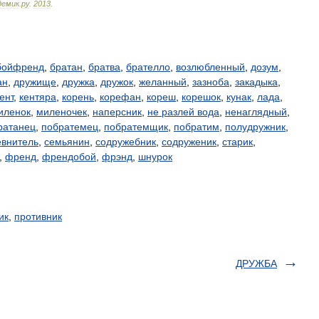
демик
.
ру
.
2013
.
бойфренд
,
братан
,
братва
,
брателло
,
возлюбленный
,
дозум
,
ан
,
дружище
,
дружка
,
дружок
,
желанный
,
зазноба
,
закадыка
,
ент
,
кентяра
,
корень
,
корефан
,
кореш
,
корешок
,
кунак
,
лада
,
иленок
,
миленочек
,
наперсник
,
не разлей вода
,
ненаглядный
,
ратанец
,
побратемец
,
побратемщик
,
побратим
,
полудружник
,
евнитель
,
семьянин
,
содружебник
,
содруженик
,
старик
,
,
френд
,
френдобой
,
фрэнд
,
шнурок
ик
,
противник
ДРУЖБА