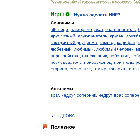
Русско
-
английский
словарь
пословиц
и
поговорок
.
Ака
Игры ⚽
Нужно сделать НИР?
Синонимы
:
alter ego
,
альтер эго
,
ахат
,
благоприятель
,
друг ситный
,
друг-приятель
,
друган
,
дружб
закадычный друг
,
зема
,
камрад
,
карифан
,
к
любезный
,
любимый
,
любимый человек
,
м
неразлейвода
,
однокашник
,
поборник
,
поб
последователь
,
приверженец
,
приятель
,
р
старина
,
сторонник
,
тамыр
,
товарищ
,
фляк
Антонимы
:
враг
,
недруг
,
соперник
,
недруг
,
враг
,
соперн
ДРОВА
Полезное