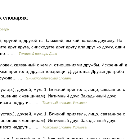
х словарях:
оварь
й, другой я, другой ты; ближний, всякий человек другому. Не
те друг друга, снисходите друг другу или друг ко другу, один
Бог по… …
Толковый словарь Даля
 Человек, связанный с кем л. отношениями дружбы. Искренний д.
зья приятели, друзья товарищи. Д. детства. Друзья до гроба
по оружию… …
Энциклопедический словарь
устар.), друзей, муж. 1. Близкий приятель, лицо, связанное с
ношению к женщинам). Интимный друг. Закадычный друг.
стливого недруги… …
Толковый словарь Ушакова
устар.), друзей, муж. 1. Близкий приятель, лицо, связанное с
ношению к женщинам). Интимный друг. Закадычный друг.
стливого недруги… …
Толковый словарь Ушакова
устар.), друзей, муж. 1. Близкий приятель, лицо, связанное с